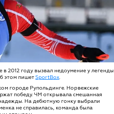
 в 2012 году вызвал недоумение у легенды
Об этом пишет
SportBox
.
ом городе Рупольдинге. Норвежские
ержат победу. ЧМ открывала смешанная
 надежды. На дебютную гонку выбрали
енка не справилась, команда была