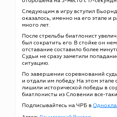
отброшена на 3-место с 17-секунд
Следующим в игру вступил Бьорнда
оказалось, именно на его этапе и 
много лет.
После стрельбы биатлонист увелич
был сократить его. В стойке он не
отставание составило более минуты
Судьи не сразу заметили попадание
ситуацию.
По завершении соревнований судь
и отдали им победу. На этом этапе
лишили исторической победы в сор
биатлонисты из Словении все-таки 
Подписывайтесь на ЧРБ в
Однокла