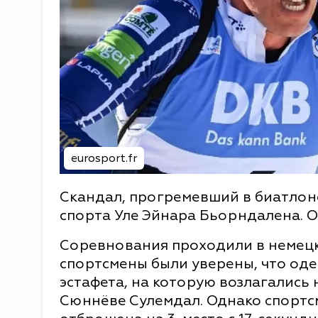
eurosport.fr
Скандал, прогремевший в биатлоне
спорта Уле Эйнара Бьорндалена. 
Соревнования проходили в немецк
спортсмены были уверены, что од
эстафета, на которую возлагались
Сюннёве Сулемдал. Однако спортсм