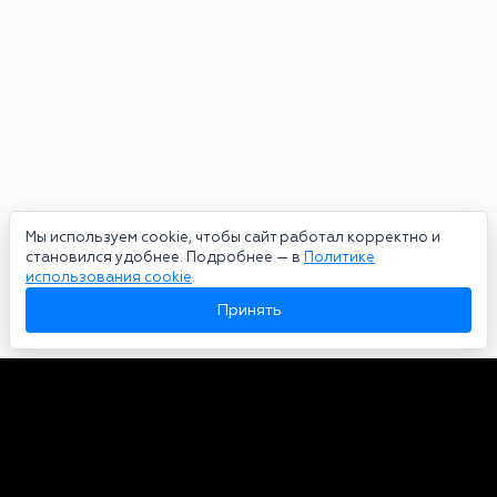
Мы используем cookie, чтобы сайт работал корректно и
становился удобнее. Подробнее — в
Политике
использования cookie
.
Принять
Авторы
О нас
Архив
Сетевое издание bookmakers-rank.ru 2026. Зарегистрирован
федеральной службой по надзору в сфере связи, информационных
технологий и массовых коммуникаций. Реестровая запись от
29.06.2020 серия ЭЛ № ФС 77-78568. Учредитель Курицин Андрей
Александрович. Главный редактор – Курицин Андрей Александрович.