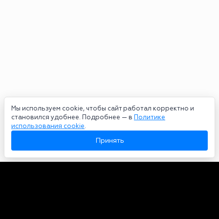
Мы используем cookie, чтобы сайт работал корректно и
становился удобнее. Подробнее — в
Политике
использования cookie
.
Принять
Авторы
О нас
Архив
Сетевое издание bookmakers-rank.ru 2026. Зарегистрирован
федеральной службой по надзору в сфере связи, информационных
технологий и массовых коммуникаций. Реестровая запись от
29.06.2020 серия ЭЛ № ФС 77-78568. Учредитель Курицин Андрей