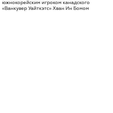
южнокорейским игроком канадского
«Ванкувер Уайткэтс» Хван Ин Бомом