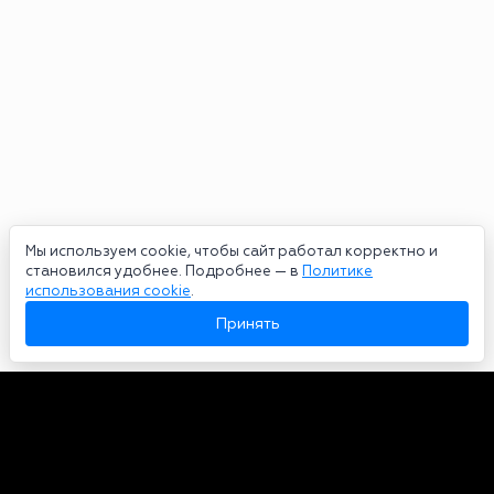
Мы используем cookie, чтобы сайт работал корректно и
становился удобнее. Подробнее — в
Политике
использования cookie
.
Принять
Авторы
О нас
Архив
Сетевое издание bookmakers-rank.ru 2026. Зарегистрирован
федеральной службой по надзору в сфере связи, информационных
технологий и массовых коммуникаций. Реестровая запись от