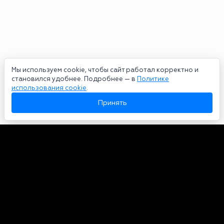
Мы используем cookie, чтобы сайт работал корректно и
становился удобнее. Подробнее — в
Политике
использования cookie
.
Принять
Авторы
О нас
Архив
Сетевое издание bookmakers-rank.ru 2026. Зарегистрирован
федеральной службой по надзору в сфере связи, информационных
технологий и массовых коммуникаций. Реестровая запись от
29.06.2020 серия ЭЛ № ФС 77-78568. Учредитель Курицин Андрей
Александрович. Главный редактор – Курицин Андрей Александрович.
Запрещено для детей. Адрес электронной почты:
partners@bookmakers-rank.ru
, телефон редакции +7 (980) 683-96-60.
Все права на любые материалы, опубликованные на сайте, защищены в
соответствии с российским и международным законодательством об
интеллектуальной собственности. Любое использование текстовых,