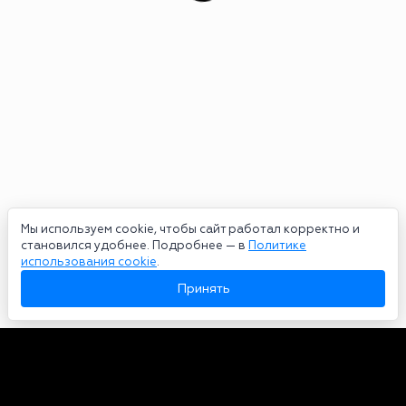
Мы используем cookie, чтобы сайт работал корректно и
становился удобнее. Подробнее — в
Политике
использования cookie
.
Принять
Авторы
О нас
Архив
Сетевое издание bookmakers-rank.ru 2026. Зарегистрирован
федеральной службой по надзору в сфере связи, информационных