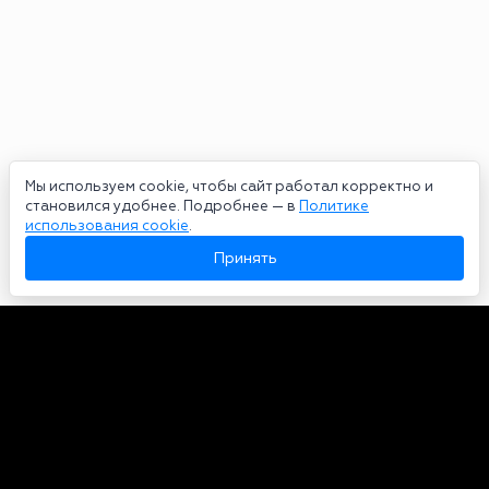
Мы используем cookie, чтобы сайт работал корректно и
становился удобнее. Подробнее — в
Политике
использования cookie
.
Принять
Авторы
О нас
Архив
Сетевое издание bookmakers-rank.ru 2026. Зарегистрирован
федеральной службой по надзору в сфере связи, информационных
технологий и массовых коммуникаций. Реестровая запись от
29.06.2020 серия ЭЛ № ФС 77-78568. Учредитель Курицин Андрей
Александрович. Главный редактор – Курицин Андрей Александрович.
Запрещено для детей. Адрес электронной почты:
partners@bookmakers-rank.ru
, телефон редакции +7 (980) 683-96-60.
Все права на любые материалы, опубликованные на сайте, защищены в