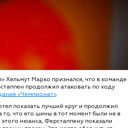
» Хельмут Марко признался, что в команде
ерстаппен продолжил атаковать по ходу
дание «Чемпионат»
.
отел показать лучший круг и продолжил
 то, что его шины в тот момент были не в
 этого нюанса, Ферстаппену показали