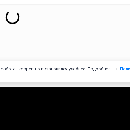
т работал корректно и становился удобнее. Подробнее — в
Поли
едеральной службой по надзору в сфере связи, информационных техноло
рей Александрович. Главный редактор – Курицин Андрей Александрович.
3-96-60. Все права на любые материалы, опубликованные на сайте, защи
 использование текстовых, фото, аудио и видеоматериалов возможно тол
ользовании материалов bookmakers-rank.ru активная индексируемая гипер