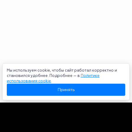
Мы используем cookie, чтобы сайт работал корректно и
становился удобнее. Подробнее — в
Политике
использования cookie
.
Принять
Авторы
О нас
Архив
Сетевое издание bookmakers-rank.ru 2026. Зарегистрирован
федеральной службой по надзору в сфере связи, информационных
технологий и массовых коммуникаций. Реестровая запись от