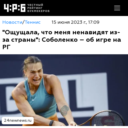
Новости
/
Теннис
15 июня 2023 г., 17:09
"Ощущала, что меня ненавидят из-
за страны": Соболенко – об игре на
РГ
24newnews.ru