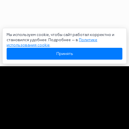
Мы используем cookie, чтобы сайт работал корректно и
становился удобнее. Подробнее — в
Политике
использования cookie
.
Принять
Авторы
О нас
Архив
Сетевое издание bookmakers-rank.ru 2026. Зарегистрирован
федеральной службой по надзору в сфере связи, информационных
технологий и массовых коммуникаций. Реестровая запись от
29.06.2020 серия ЭЛ № ФС 77-78568. Учредитель Курицин Андрей
Александрович. Главный редактор – Курицин Андрей Александрович.
Запрещено для детей. Адрес электронной почты:
partners@bookmakers-rank.ru
, телефон редакции +7 (980) 683-96-60.
Все права на любые материалы, опубликованные на сайте, защищены в
соответствии с российским и международным законодательством об
интеллектуальной собственности. Любое использование текстовых,
фото, аудио и видеоматериалов возможно только с согласия
правообладателя (bookmakers-rank.ru). Персональные данные (ФЗ