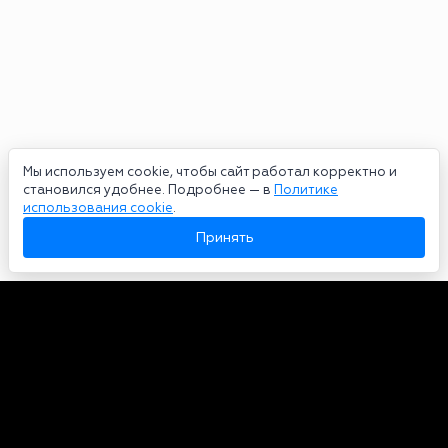
Мы используем cookie, чтобы сайт работал корректно и
становился удобнее. Подробнее — в
Политике
использования cookie
.
Принять
Авторы
О нас
Архив
Сетевое издание bookmakers-rank.ru 2026. Зарегистрирован
федеральной службой по надзору в сфере связи, информационных
технологий и массовых коммуникаций. Реестровая запись от
29.06.2020 серия ЭЛ № ФС 77-78568. Учредитель Курицин Андрей
Александрович. Главный редактор – Курицин Андрей Александрович.
Запрещено для детей. Адрес электронной почты:
partners@bookmakers-rank.ru
, телефон редакции +7 (980) 683-96-60.
Все права на любые материалы, опубликованные на сайте, защищены в