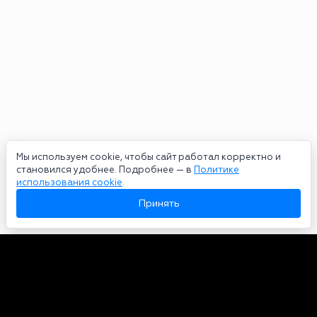
Мы используем cookie, чтобы сайт работал корректно и
становился удобнее. Подробнее — в
Политике
использования cookie
.
Принять
Авторы
О нас
Архив
Сетевое издание bookmakers-rank.ru 2026. Зарегистрирован
федеральной службой по надзору в сфере связи, информационных
технологий и массовых коммуникаций. Реестровая запись от
29.06.2020 серия ЭЛ № ФС 77-78568. Учредитель Курицин Андрей