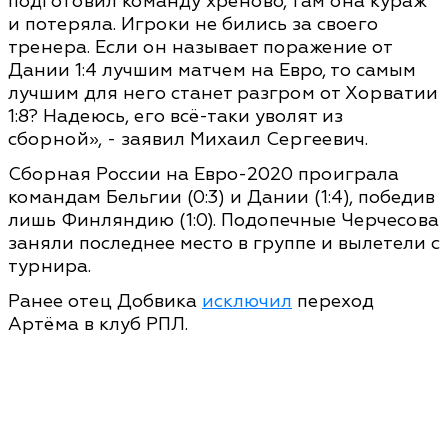
подготовил команду хреново, там она кураж
и потеряла. Игроки не бились за своего
тренера. Если он называет поражение от
Дании 1:4 лучшим матчем на Евро, то самым
лучшим для него станет разгром от Хорватии
1:8? Надеюсь, его всё-таки уволят из
сборной», - заявил Михаил Сергеевич.
Сборная России на Евро-2020 проиграла
командам Бельгии (0:3) и Дании (1:4), победив
лишь Финляндию (1:0). Подопечные Черчесова
заняли последнее место в группе и вылетели с
турнира.
Ранее отец Добвика
исключил
переход
Артёма в клуб РПЛ.