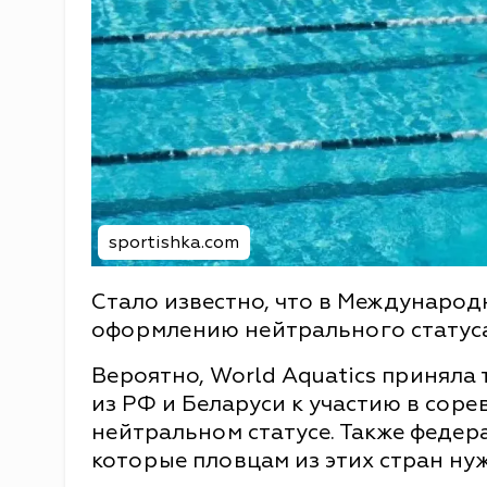
sportishka.com
Стало известно, что в Международ
оформлению нейтрального статуса 
Вероятно, World Aquatics приняла
из РФ и Беларуси к участию в сор
нейтральном статусе. Также феде
которые пловцам из этих стран ну