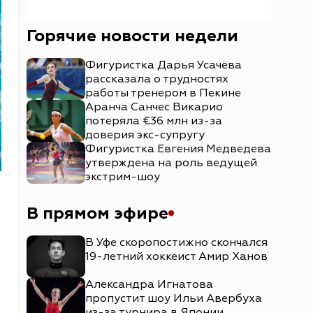
Горячие новости недели
Фигуристка Дарья Усачёва
рассказала о трудностях
работы тренером в Пекине
Аранча Санчес Викарио
потеряла €36 млн из-за
доверия экс-супругу
Фигуристка Евгения Медведева
утверждена на роль ведущей
экстрим-шоу
В прямом эфире
В Уфе скоропостижно скончался
19-летний хоккеист Амир Ханов
Александра Игнатова
пропустит шоу Ильи Авербуха
из-за турнира в Японии