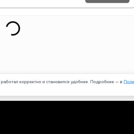
т работал корректно и становился удобнее. Подробнее — в
Поли
едеральной службой по надзору в сфере связи, информационных техноло
рей Александрович. Главный редактор – Курицин Андрей Александрович.
3-96-60. Все права на любые материалы, опубликованные на сайте, защи