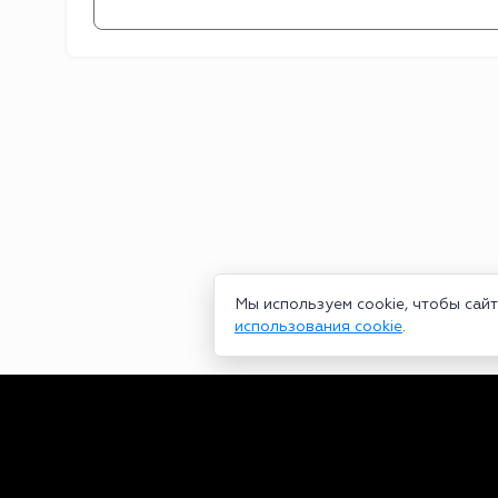
Мы используем cookie, чтобы сай
использования cookie
.
Сетевое издание bookmakers-rank.ru 2026. Зарегистрирован ф
29.06.2020 серия ЭЛ № ФС 77-78568. Учредитель Курицин Анд
partners@bookmakers-rank.ru
, телефон редакции +7 (980) 68