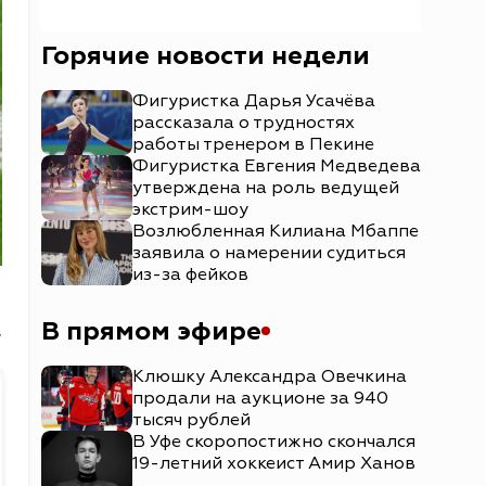
Горячие новости недели
Фигуристка Дарья Усачёва
рассказала о трудностях
работы тренером в Пекине
Фигуристка Евгения Медведева
утверждена на роль ведущей
экстрим-шоу
Возлюбленная Килиана Мбаппе
заявила о намерении судиться
из-за фейков
В прямом эфире
.
Клюшку Александра Овечкина
продали на аукционе за 940
тысяч рублей
В Уфе скоропостижно скончался
19-летний хоккеист Амир Ханов