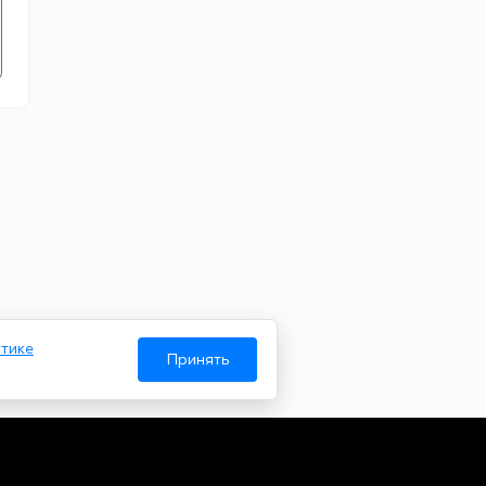
тике
Принять
Авторы
О нас
Архив