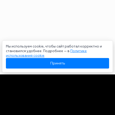
Мы используем cookie, чтобы сайт работал корректно и
становился удобнее. Подробнее — в
Политике
использования cookie
.
Принять
Авторы
О нас
Архив
Сетевое издание bookmakers-rank.ru 2026. Зарегистрирован
федеральной службой по надзору в сфере связи, информационных
технологий и массовых коммуникаций. Реестровая запись от
29.06.2020 серия ЭЛ № ФС 77-78568. Учредитель Курицин Андрей
Александрович. Главный редактор – Курицин Андрей Александрович.
Запрещено для детей. Адрес электронной почты:
partners@bookmakers-rank.ru
, телефон редакции +7 (980) 683-96-60.