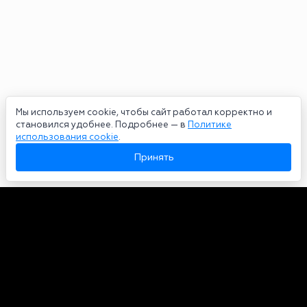
Мы используем cookie, чтобы сайт работал корректно и
становился удобнее. Подробнее — в
Политике
использования cookie
.
Принять
Авторы
О нас
Архив
Сетевое издание bookmakers-rank.ru 2026. Зарегистрирован
федеральной службой по надзору в сфере связи, информационных
технологий и массовых коммуникаций. Реестровая запись от
29.06.2020 серия ЭЛ № ФС 77-78568. Учредитель Курицин Андрей
Александрович. Главный редактор – Курицин Андрей Александрович.
Запрещено для детей. Адрес электронной почты:
partners@bookmakers-rank.ru
, телефон редакции +7 (980) 683-96-60.
Все права на любые материалы, опубликованные на сайте, защищены в