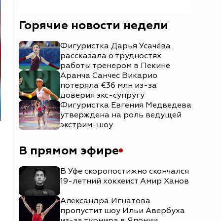
Горячие новости недели
Фигуристка Дарья Усачёва
рассказала о трудностях
работы тренером в Пекине
Аранча Санчес Викарио
потеряла €36 млн из-за
доверия экс-супругу
Фигуристка Евгения Медведева
утверждена на роль ведущей
экстрим-шоу
В прямом эфире
В Уфе скоропостижно скончался
19-летний хоккеист Амир Ханов
Александра Игнатова
пропустит шоу Ильи Авербуха
из-за турнира в Японии