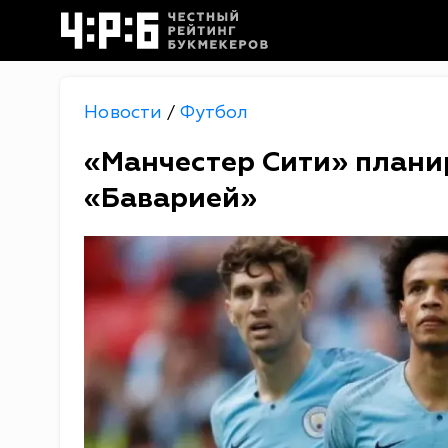
Новости
Футбол
/
«Манчестер Сити» плани
«Баварией»