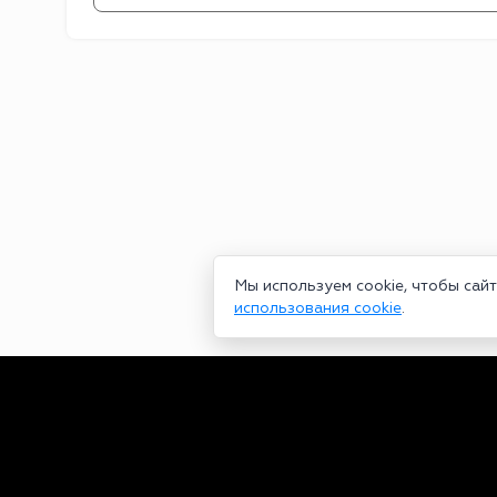
Мы используем cookie, чтобы сай
использования cookie
.
Сетевое издание bookmakers-rank.ru 2026. Зарегистрирован ф
29.06.2020 серия ЭЛ № ФС 77-78568. Учредитель Курицин Анд
partners@bookmakers-rank.ru
, телефон редакции +7 (980) 68
законодательством об интеллектуальной собственности. Любое