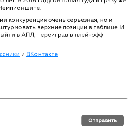
 лет. В 2018 году он попал туда и сразу же
в Чемпионшипе.
ии конкуренция очень серьезная, но и
 штурмовать верхние позиции в таблице. И
выйти в АПЛ, переиграв в плей-офф
ссники
и
ВКонтакте
Отправить