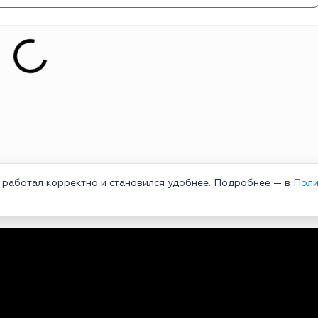
т работал корректно и становился удобнее. Подробнее — в
Поли
едеральной службой по надзору в сфере связи, информационных техноло
рей Александрович. Главный редактор – Курицин Андрей Александрович.
3-96-60. Все права на любые материалы, опубликованные на сайте, защи
 использование текстовых, фото, аудио и видеоматериалов возможно тол