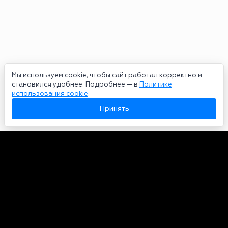
Мы используем cookie, чтобы сайт работал корректно и
становился удобнее. Подробнее — в
Политике
использования cookie
.
Принять
Авторы
О нас
Архив
Сетевое издание bookmakers-rank.ru 2026. Зарегистрирован
федеральной службой по надзору в сфере связи, информационных
технологий и массовых коммуникаций. Реестровая запись от
29.06.2020 серия ЭЛ № ФС 77-78568. Учредитель Курицин Андрей
Александрович. Главный редактор – Курицин Андрей Александрович.
Запрещено для детей. Адрес электронной почты:
partners@bookmakers-rank.ru
, телефон редакции +7 (980) 683-96-60.
Все права на любые материалы, опубликованные на сайте, защищены в
соответствии с российским и международным законодательством об
интеллектуальной собственности. Любое использование текстовых,