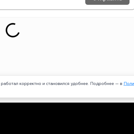
т работал корректно и становился удобнее. Подробнее — в
Поли
едеральной службой по надзору в сфере связи, информационных техноло
рей Александрович. Главный редактор – Курицин Андрей Александрович.