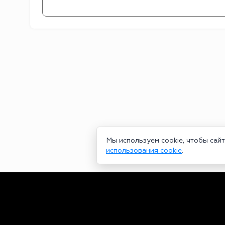
Мы используем cookie, чтобы сай
использования cookie
.
Сетевое издание bookmakers-rank.ru 2026. Зарегистрирован ф
29.06.2020 серия ЭЛ № ФС 77-78568. Учредитель Курицин Анд