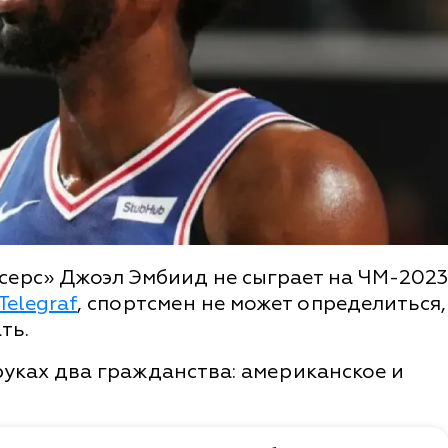
ерс» Джоэл Эмбиид не сыграет на ЧМ-2023
Telegraf
, спортсмен не может определиться,
ть.
руках два гражданства: американское и