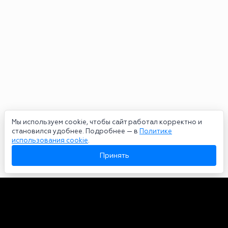
Мы используем cookie, чтобы сайт работал корректно и
становился удобнее. Подробнее — в
Политике
использования cookie
.
Принять
Авторы
О нас
Архив
Сетевое издание bookmakers-rank.ru 2026. Зарегистрирован
федеральной службой по надзору в сфере связи, информационных
технологий и массовых коммуникаций. Реестровая запись от