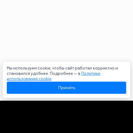
Мы используем cookie, чтобы сайт работал корректно и
становился удобнее. Подробнее — в
Политике
использования cookie
.
Принять
Авторы
О нас
Архив
Сетевое издание bookmakers-rank.ru 2026. Зарегистрирован
федеральной службой по надзору в сфере связи, информационных
технологий и массовых коммуникаций. Реестровая запись от