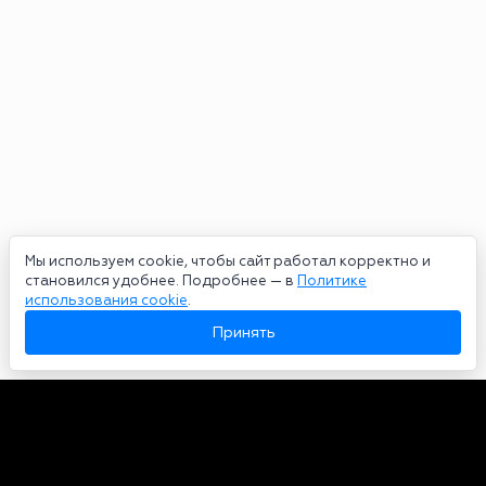
Мы используем cookie, чтобы сайт работал корректно и
становился удобнее. Подробнее — в
Политике
использования cookie
.
Принять
Авторы
О нас
Архив
Сетевое издание bookmakers-rank.ru 2026. Зарегистрирован
федеральной службой по надзору в сфере связи, информационных