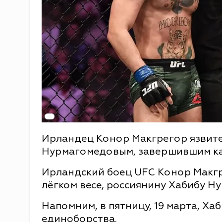
Ирландец Конор Макгрегор язвит
Нурмагомедовым, завершившим ка
Ирландский боец UFC Конор Макгр
лёгком весе, россиянину Хабибу Н
Напомним, в пятницу, 19 марта, Х
единоборства.