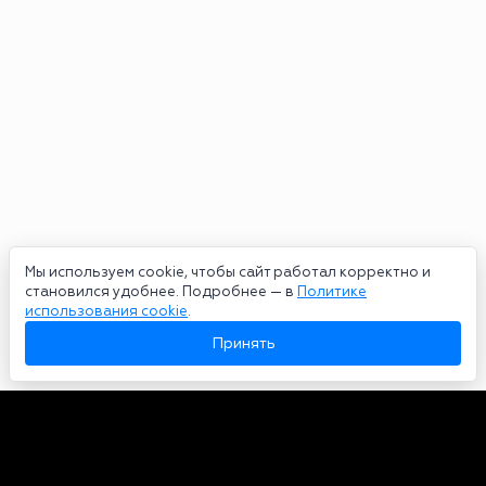
Мы используем cookie, чтобы сайт работал корректно и
становился удобнее. Подробнее — в
Политике
использования cookie
.
Принять
Авторы
О нас
Архив
Сетевое издание bookmakers-rank.ru 2026. Зарегистрирован
федеральной службой по надзору в сфере связи, информационных