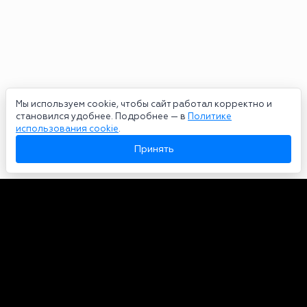
Мы используем cookie, чтобы сайт работал корректно и
становился удобнее. Подробнее — в
Политике
использования cookie
.
Принять
Авторы
О нас
Архив
Сетевое издание bookmakers-rank.ru 2026. Зарегистрирован
федеральной службой по надзору в сфере связи, информационных
технологий и массовых коммуникаций. Реестровая запись от
29.06.2020 серия ЭЛ № ФС 77-78568. Учредитель Курицин Андрей
Александрович. Главный редактор – Курицин Андрей Александрович.
Запрещено для детей. Адрес электронной почты:
partners@bookmakers-rank.ru
, телефон редакции +7 (980) 683-96-60.
Все права на любые материалы, опубликованные на сайте, защищены в
соответствии с российским и международным законодательством об