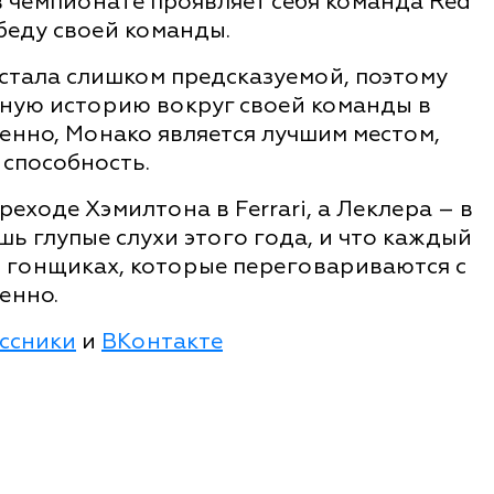
 в чемпионате проявляет себя команда Red
беду своей команды.
 стала слишком предсказуемой, поэтому
ьную историю вокруг своей команды в
менно, Монако является лучшим местом,
способность.
еходе Хэмилтона в Ferrari, а Леклера – в
ишь глупые слухи этого года, и что каждый
о гонщиках, которые переговариваются с
енно.
ссники
и
ВКонтакте