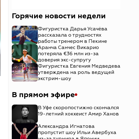
Горячие новости недели
Фигуристка Дарья Усачёва
рассказала о трудностях
работы тренером в Пекине
Аранча Санчес Викарио
потеряла €36 млн из-за
доверия экс-супругу
Фигуристка Евгения Медведева
утверждена на роль ведущей
экстрим-шоу
В прямом эфире
В Уфе скоропостижно скончался
19-летний хоккеист Амир Ханов
Александра Игнатова
пропустит шоу Ильи Авербуха
из-за турнира в Японии