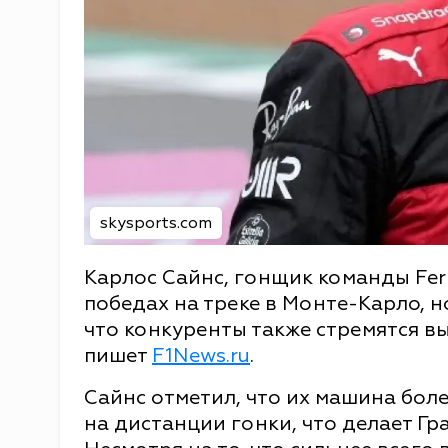
skysports.com
Карлос Сайнс, гонщик команды Ferr
победах на треке в Монте-Карло, н
что конкуренты также стремятся вы
пишет
F1News.ru
.
Сайнс отметил, что их машина бол
на дистанции гонки, что делает Г