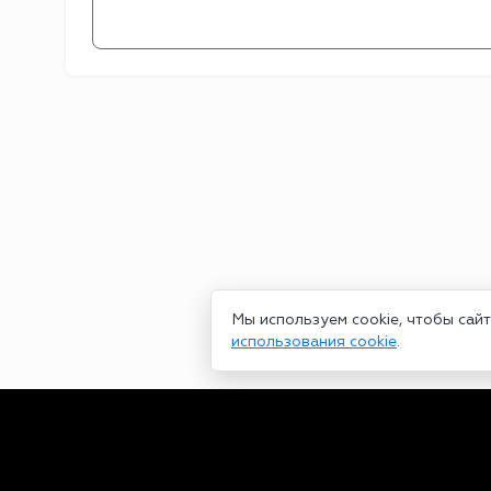
Мы используем cookie, чтобы сай
использования cookie
.
Сетевое издание bookmakers-rank.ru 2026. Зарегистрирован ф