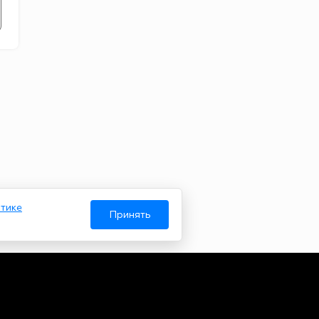
тике
Принять
Авторы
О нас
Архив
гий и массовых коммуникаций. Реестровая запись от