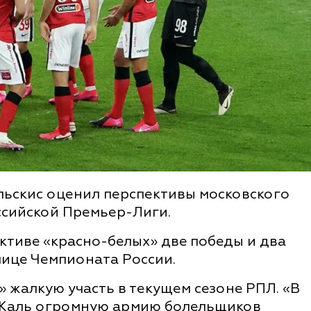
ьскис оценил перспективы московского
ссийской Премьер-Лиги.
активе «красно-белых» две победы и два
лице Чемпионата России.
» жалкую участь в текущем сезоне РПЛ. «В
. Жаль огромную армию болельщиков