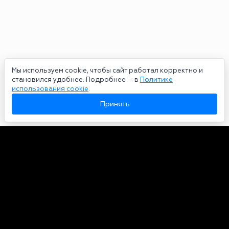
Мы используем cookie, чтобы сайт работал корректно и
становился удобнее. Подробнее — в
Политике
использования cookie
.
Принять
Авторы
О нас
Архив
Сетевое издание bookmakers-rank.ru 2026. Зарегистрирован
федеральной службой по надзору в сфере связи, информационных
технологий и массовых коммуникаций. Реестровая запись от
29.06.2020 серия ЭЛ № ФС 77-78568. Учредитель Курицин Андрей
Александрович. Главный редактор – Курицин Андрей Александрович.
Запрещено для детей. Адрес электронной почты:
partners@bookmakers-rank.ru
, телефон редакции +7 (980) 683-96-60.
Все права на любые материалы, опубликованные на сайте, защищены в
соответствии с российским и международным законодательством об
интеллектуальной собственности. Любое использование текстовых,