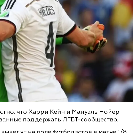
естно, что Харри Кейн и Мануэль Нойер
званные поддержать ЛГБТ-сообщество.
выведут на поле футболистов в матче 1/8