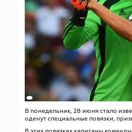
В понедельник, 28 июня стало изв
оденут специальные повязки, при
В этих повязках капитаны команды 