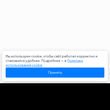
Мы используем cookie, чтобы сайт работал корректно и
становился удобнее. Подробнее — в
Политике
использования cookie
.
Принять
Авторы
О нас
Архив
Сетевое издание bookmakers-rank.ru 2026. Зарегистрирован
федеральной службой по надзору в сфере связи, информационных
технологий и массовых коммуникаций. Реестровая запись от