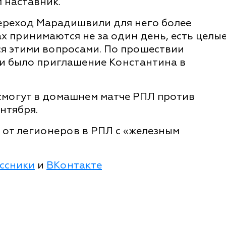
л наставник.
переход Марадишвили для него более
х принимаются не за один день, есть целы
я этими вопросами. По прошествии
и было приглашение Константина в
смогут в домашнем матче РПЛ против
нтября.
 от легионеров в РПЛ с «железным
ссники
и
ВКонтакте