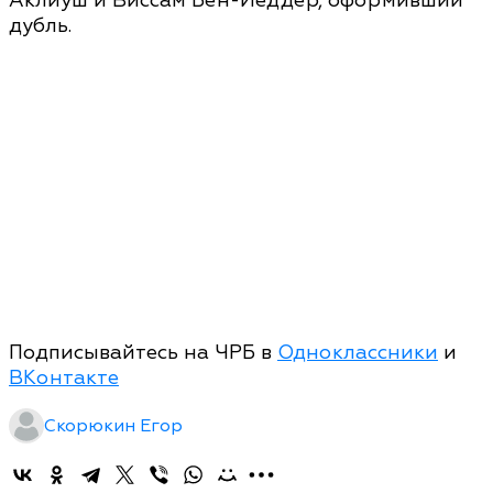
Аклиуш и Виссам Бен-Йеддер, оформивший
дубль.
Подписывайтесь на ЧРБ в
Одноклассники
и
ВКонтакте
Скорюкин Егор