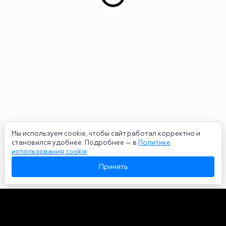
Мы используем cookie, чтобы сайт работал корректно и
становился удобнее. Подробнее — в
Политике
использования cookie
.
Принять
Авторы
О нас
Архив
Сетевое издание bookmakers-rank.ru 2026. Зарегистрирован