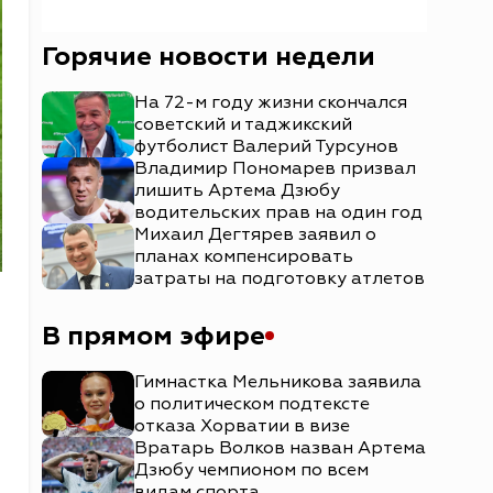
Горячие новости недели
На 72-м году жизни скончался
советский и таджикский
футболист Валерий Турсунов
Владимир Пономарев призвал
лишить Артема Дзюбу
водительских прав на один год
Михаил Дегтярев заявил о
планах компенсировать
затраты на подготовку атлетов
В прямом эфире
Гимнастка Мельникова заявила
о политическом подтексте
отказа Хорватии в визе
Вратарь Волков назван Артема
Дзюбу чемпионом по всем
видам спорта