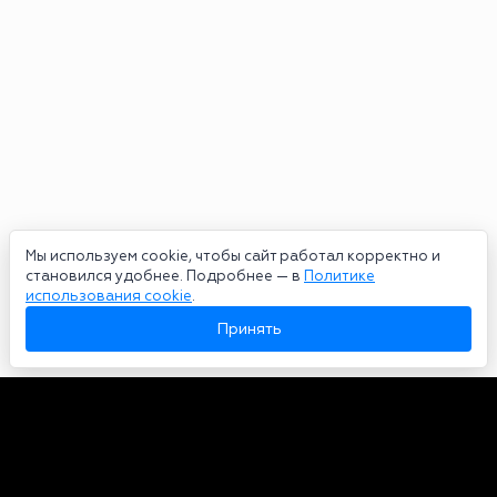
Мы используем cookie, чтобы сайт работал корректно и
становился удобнее. Подробнее — в
Политике
использования cookie
.
Принять
Авторы
О нас
Архив
Сетевое издание bookmakers-rank.ru 2026. Зарегистрирован
федеральной службой по надзору в сфере связи, информационных
технологий и массовых коммуникаций. Реестровая запись от