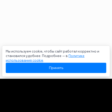
Мы используем cookie, чтобы сайт работал корректно и
становился удобнее. Подробнее — в
Политике
использования cookie
.
Принять
Авторы
О нас
Архив
Сетевое издание bookmakers-rank.ru 2026. Зарегистрирован
федеральной службой по надзору в сфере связи, информационных
технологий и массовых коммуникаций. Реестровая запись от
29.06.2020 серия ЭЛ № ФС 77-78568. Учредитель Курицин Андрей
Александрович. Главный редактор – Курицин Андрей Александрович.