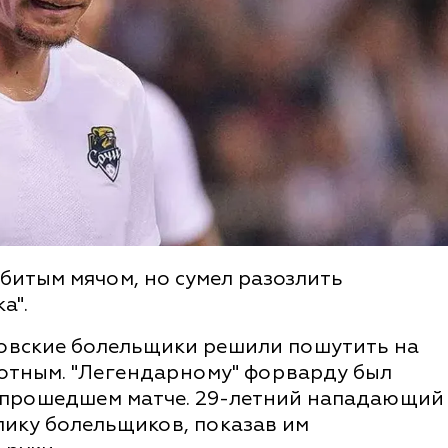
битым мячом, но сумел разозлить
а".
сковские болельщики решили пошутить на
отным. "Легендарному" форварду был
 в прошедшем матче. 29-летний нападающий
лику болельщиков, показав им