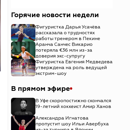
Горячие новости недели
Фигуристка Дарья Усачёва
рассказала о трудностях
работы тренером в Пекине
Аранча Санчес Викарио
потеряла €36 млн из-за
доверия экс-супругу
Фигуристка Евгения Медведева
утверждена на роль ведущей
экстрим-шоу
В прямом эфире
В Уфе скоропостижно скончался
19-летний хоккеист Амир Ханов
Александра Игнатова
пропустит шоу Ильи Авербуха
из-за турнира в Японии