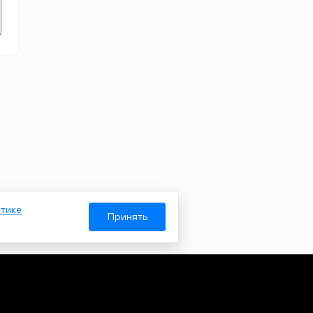
тике
Принять
Авторы
О нас
Архив
гий и массовых коммуникаций. Реестровая запись от