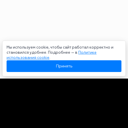
Мы используем cookie, чтобы сайт работал корректно и
становился удобнее. Подробнее — в
Политике
использования cookie
.
Принять
Авторы
О нас
Архив
Сетевое издание bookmakers-rank.ru 2026. Зарегистрирован
федеральной службой по надзору в сфере связи, информационных
технологий и массовых коммуникаций. Реестровая запись от
29.06.2020 серия ЭЛ № ФС 77-78568. Учредитель Курицин Андрей
Александрович. Главный редактор – Курицин Андрей Александрович.
Запрещено для детей. Адрес электронной почты:
partners@bookmakers-rank.ru
, телефон редакции +7 (980) 683-96-60.
Все права на любые материалы, опубликованные на сайте, защищены в