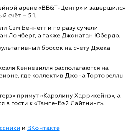
кейной арене «BB&T-Центр» и завершился
 счёт – 5:1.
ли Сэм Беннетт и по разу сумели
ан Ломберг, а также Джонатан Юбердо.
ультативный бросок на счету Джека
оэля Кенневилля располагаются на
зионе, где коллектив Джона Тортореллы
ерз» примут «Каролину Харрикейнз», а
я в гости к «Тампе-Бэй Лайтнинг».
ссники
и
ВКонтакте