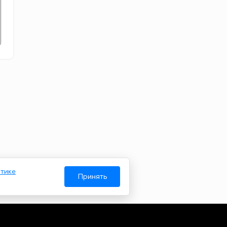
тике
Принять
Авторы
О нас
Архив