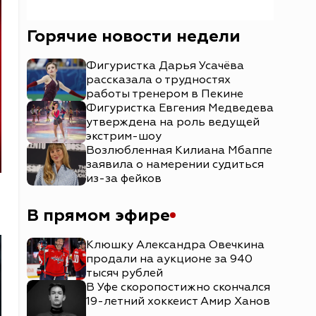
Горячие новости недели
Фигуристка Дарья Усачёва
рассказала о трудностях
работы тренером в Пекине
Фигуристка Евгения Медведева
утверждена на роль ведущей
экстрим-шоу
Возлюбленная Килиана Мбаппе
заявила о намерении судиться
из-за фейков
В прямом эфире
Клюшку Александра Овечкина
продали на аукционе за 940
тысяч рублей
В Уфе скоропостижно скончался
19-летний хоккеист Амир Ханов