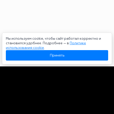
Мы используем cookie, чтобы сайт работал корректно и
становился удобнее. Подробнее — в
Политике
использования cookie
.
Принять
Авторы
О нас
Архив
Сетевое издание bookmakers-rank.ru 2026. Зарегистрирован
федеральной службой по надзору в сфере связи, информационных
технологий и массовых коммуникаций. Реестровая запись от
29.06.2020 серия ЭЛ № ФС 77-78568. Учредитель Курицин Андрей
Александрович. Главный редактор – Курицин Андрей Александрович.
Запрещено для детей. Адрес электронной почты:
partners@bookmakers-rank.ru
, телефон редакции +7 (980) 683-96-60.
Все права на любые материалы, опубликованные на сайте, защищены в
соответствии с российским и международным законодательством об