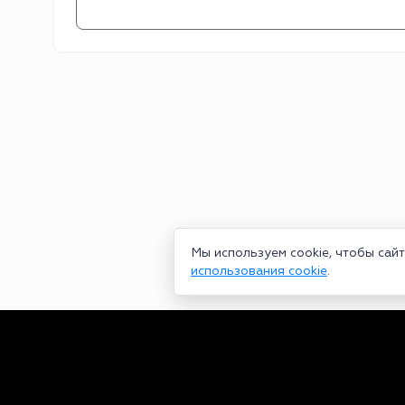
Мы используем cookie, чтобы сай
использования cookie
.
Сетевое издание bookmakers-rank.ru 2026. Зарегистрирован ф
29.06.2020 серия ЭЛ № ФС 77-78568. Учредитель Курицин Анд