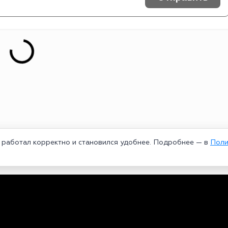
т работал корректно и становился удобнее. Подробнее — в
Поли
едеральной службой по надзору в сфере связи, информационных техноло
рей Александрович. Главный редактор – Курицин Андрей Александрович.