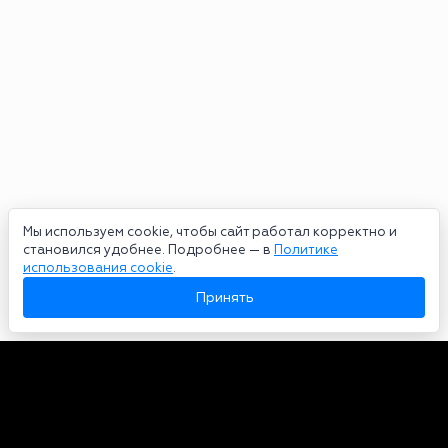
Мы используем cookie, чтобы сайт работал корректно и
становился удобнее. Подробнее — в
Политике
использования cookie
.
Принять
Авторы
О нас
Архив
Сетевое издание bookmakers-rank.ru 2026. Зарегистрирован
федеральной службой по надзору в сфере связи, информационных
технологий и массовых коммуникаций. Реестровая запись от