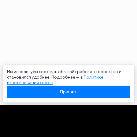
Мы используем cookie, чтобы сайт работал корректно и
становился удобнее. Подробнее — в
Политике
использования cookie
.
Принять
Авторы
О нас
Архив
Сетевое издание bookmakers-rank.ru 2026. Зарегистрирован
федеральной службой по надзору в сфере связи, информационных
технологий и массовых коммуникаций. Реестровая запись от