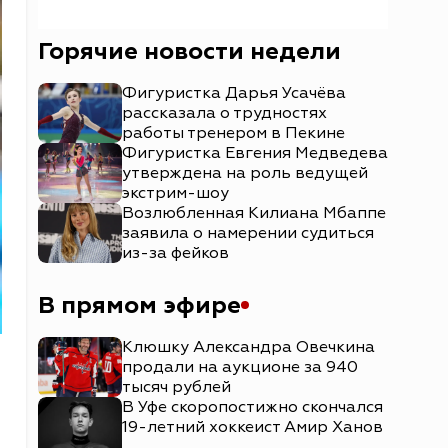
Горячие новости недели
Фигуристка Дарья Усачёва
рассказала о трудностях
работы тренером в Пекине
Фигуристка Евгения Медведева
утверждена на роль ведущей
экстрим-шоу
Возлюбленная Килиана Мбаппе
заявила о намерении судиться
из-за фейков
В прямом эфире
Клюшку Александра Овечкина
продали на аукционе за 940
тысяч рублей
В Уфе скоропостижно скончался
19-летний хоккеист Амир Ханов