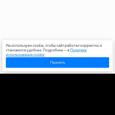
Мы используем cookie, чтобы сайт работал корректно и
становился удобнее. Подробнее — в
Политике
использования cookie
.
Принять
Авторы
О нас
Архив
Сетевое издание bookmakers-rank.ru 2026. Зарегистрирован
федеральной службой по надзору в сфере связи, информационных
технологий и массовых коммуникаций. Реестровая запись от
29.06.2020 серия ЭЛ № ФС 77-78568. Учредитель Курицин Андрей
Александрович. Главный редактор – Курицин Андрей Александрович.
Запрещено для детей. Адрес электронной почты:
partners@bookmakers-rank.ru
, телефон редакции +7 (980) 683-96-60.