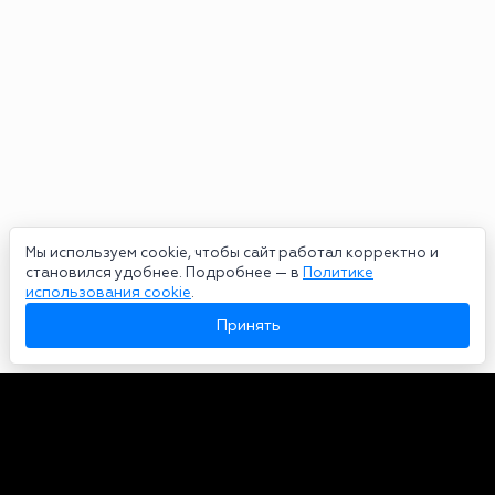
Мы используем cookie, чтобы сайт работал корректно и
становился удобнее. Подробнее — в
Политике
использования cookie
.
Принять
Авторы
О нас
Архив
Сетевое издание bookmakers-rank.ru 2026. Зарегистрирован
федеральной службой по надзору в сфере связи, информационных
технологий и массовых коммуникаций. Реестровая запись от