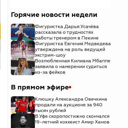
Горячие новости недели
Фигуристка Дарья Усачёва
рассказала о трудностях
работы тренером в Пекине
Фигуристка Евгения Медведева
утверждена на роль ведущей
экстрим-шоу
Возлюбленная Килиана Мбаппе
заявила о намерении судиться
из-за фейков
В прямом эфире
Клюшку Александра Овечкина
продали на аукционе за 940
тысяч рублей
В Уфе скоропостижно скончался
19-летний хоккеист Амир Ханов