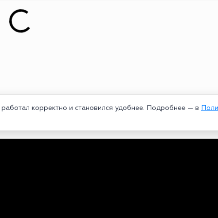
т работал корректно и становился удобнее. Подробнее — в
Поли
едеральной службой по надзору в сфере связи, информационных техноло
рей Александрович. Главный редактор – Курицин Андрей Александрович.
3-96-60. Все права на любые материалы, опубликованные на сайте, защи
 использование текстовых, фото, аудио и видеоматериалов возможно тол
ользовании материалов bookmakers-rank.ru активная индексируемая гипер
и
|
Политика использования cookie