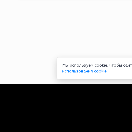
Мы используем cookie, чтобы сай
использования cookie
.
Сетевое издание bookmakers-rank.ru 2026. Зарегистрирован ф
29.06.2020 серия ЭЛ № ФС 77-78568. Учредитель Курицин Анд
partners@bookmakers-rank.ru
, телефон редакции +7 (980) 68
законодательством об интеллектуальной собственности. Любое
Персональные данные (ФЗ 152). При полном или частичном исп
https://bookmakers-rank.ru/
Пользовательское соглашение
|
Политика конфиденциальност