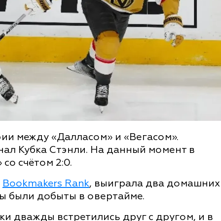
рии между «Далласом» и «Вегасом».
ал Кубка Стэнли. На данный момент в
со счётом 2:0.
т
Bookmakers Rank
, выиграла два домашних
еды были добыты в овертайме.
и дважды встретились друг с другом, и в