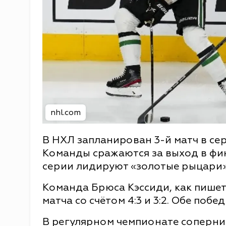
nhl.com
В НХЛ запланирован 3-й матч в се
Команды сражаются за выход в фин
серии лидируют «золотые рыцари» 
Команда Брюса Кэссиди, как пише
матча со счётом 4:3 и 3:2. Обе поб
В регулярном чемпионате соперник